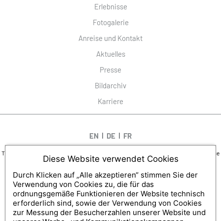
Erlebnisse
Fotogalerie
Anreise und Kontakt
Aktuelles
Presse
Bildarchiv
Karriere
EN
DE
FR
This site is protected by reCAPTCHA and the Google
Privacy Policy
and
Terms of Service
Diese Website verwendet Cookies
apply.
DESIGN UND SEO
Durch Klicken auf „Alle akzeptieren“ stimmen Sie der
WWW.API-AND-YOU.COM
-
｢∫｣ OFFIZIELLE WEBSITE
Verwendung von Cookies zu, die für das
RECHTLICHE HINWEISE
-
DATENSCHUTZ
-
VERWALTUNG DER COOKIES
ordnungsgemäße Funktionieren der Website technisch
erforderlich sind, sowie der Verwendung von Cookies
zur Messung der Besucherzahlen unserer Website und