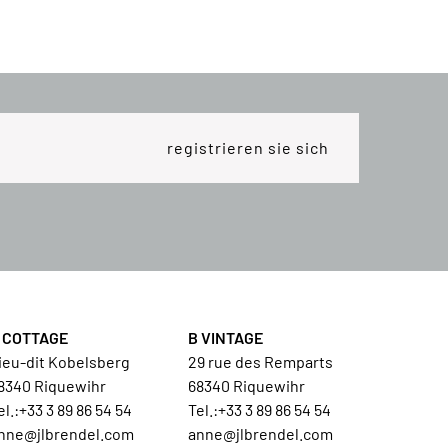
 COTTAGE
B VINTAGE
ieu-dit Kobelsberg
29 rue des Remparts
8340 Riquewihr
68340 Riquewihr
el.:
+33 3 89 86 54 54
Tel.:
+33 3 89 86 54 54
nne@jlbrendel.com
anne@jlbrendel.com