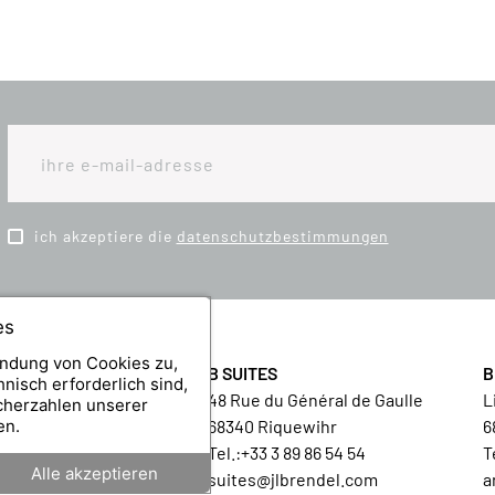
ich akzeptiere die
datenschutzbestimmungen
es
endung von Cookies zu,
LSTUB
B SUITES
B
nisch erforderlich sind,
u Général de Gaulle
48 Rue du Général de Gaulle
L
cherzahlen unserer
en.
iquewihr
68340 Riquewihr
6
3 89 86 54 54
Tel.:
+33 3 89 86 54 54
T
Alle akzeptieren
brendel.com
suites@jlbrendel.com
a