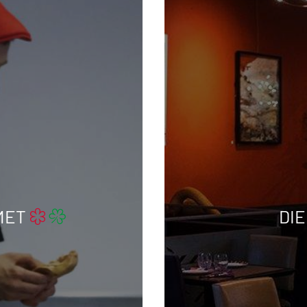
MET
DI