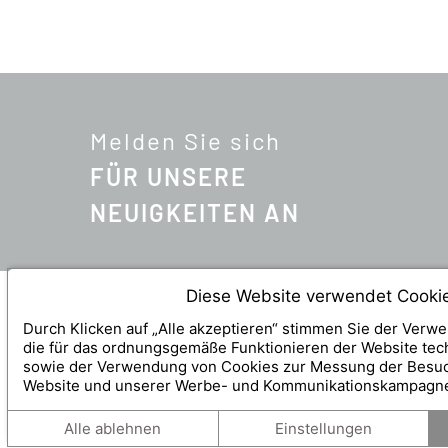
Melden Sie sich
FÜR UNSERE
NEUIGKEITEN AN
Diese Website verwendet Cooki
Durch Klicken auf „Alle akzeptieren“ stimmen Sie der Verw
BRENDE
LA TABLE DU GOURMET
die für das ordnungsgemäße Funktionieren der Website tech
48 Rue d
5 Rue de la 1ère Armée
sowie der Verwendung von Cookies zur Messung der Besu
Website und unserer Werbe- und Kommunikationskampagn
68340 R
68340
Riquewihr
Tel.:
+33 
Tel.:
+33 3 89 49 09 09
Alle ablehnen
Einstellungen
anne@jl
table@jlbrendel.com